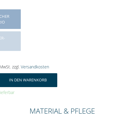
SCHER
RIO
ER-
 MwSt. zzgl.
Versandkosten
IN DEN WARENKORB
lieferbar
MATERIAL & PFLEGE