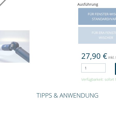
Ausführung
FÜR FENSTER-WI
STANDARD/VA
FÜR ERA FENST
WISCHER
27,90 €
inkl.
Verfügbarkeit: sofort 
TIPPS & ANWENDUNG