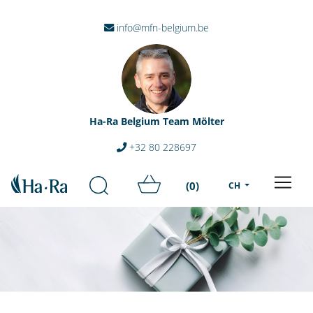
info@mfn-belgium.be
Ha-Ra Belgium Team Mölter
+32 80 228697
(0)
CH